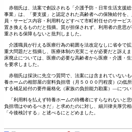
赤嶺氏は、法案で創設される「介護予防・日常生活支援総
事業」は、「要支援」と認定された高齢者への保険給付を、
員・サービス内容・利用料などすべて市町村任せのサービス
置き換えるものだと指摘。質が担保されず、利用者の意思が
重される保障もないと批判しました。
介護職員が行える医療行為の範囲を法改定なしに省令で拡
重大問題だと指摘し、医療体制の充実こそが必要だと訴えま
床廃止については、医療の必要な高齢者から医療・介護・生
を要求しました。
赤嶺氏は採決に先立つ質問で、法案には含まれていないもの
養ホームの相部屋の室料負担増（月５０００円程度）(2)低
する補足給付の要件厳格化（家族の負担能力勘案）―につい
「利用料を払えず特養ホームの待機者にすらなれないと悲
負担増はやめるべきだ」と求めたのに対し、細川律夫厚労相
「今後検討する」と述べるにとどめました。