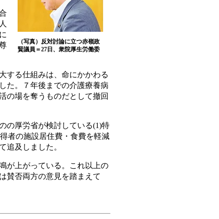
合
人
に
（写真）反対討論に立つ赤嶺政
尊
賢議員＝27日、衆院厚生労働委
大する仕組みは、命にかかわる
した。７年後までの介護療養病
活の場を奪うものだとして撤回
の厚労省が検討している(1)特
所得者の施設居住費・食費を軽減
て追及しました。
鳴が上がっている。これ以上の
は賛否両方の意見を踏まえて