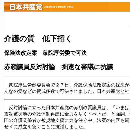
介護の質 低下招く
保険法改定案 衆院厚労委で可決
赤嶺議員反対討論 拙速な審議に抗議
衆院厚生労働委員会で２７日、介護保険法改定案の採決が
んなの党などの賛成多数で可決されました。日本共産党と社
反対討論に立った日本共産党の赤嶺政賢議員は、「いまは
震災被災地の介護体制再建に全力を尽くすべきだ」と強調。
国の介護関係者が被災地支援に力を注ぐ中、法案の内容も周
せずに成立を急ぐことに抗議しました。