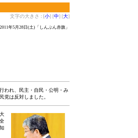
文字の大きさ : [
小
] [
中
] [
大
]
2011年5月28日(土)
「しんぶん赤旗」
行われ、民主・自民・公明・み
民党は反対しました。
大
全
知