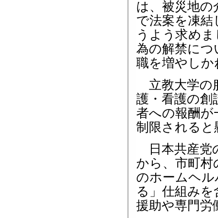
は、被災地の
で法案を凍結
うよう求めま
為の解禁につ
職を増やしか
立教大学の服
護・看護の創
者への報酬が
制限されると
日本共産党の
から、市町村
のホームヘル
る」仕組みを
援助や専門労