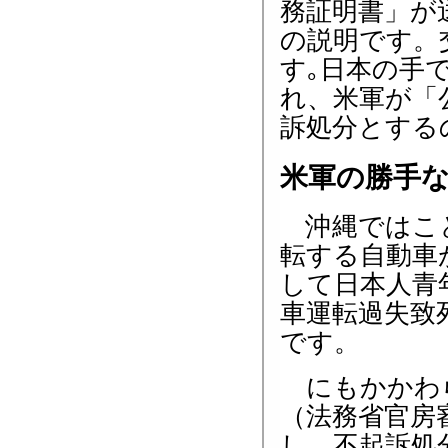
務証明書」が
の説明です。
す｡日本の手
れ、米軍が「
訴処分とする
米軍の勝手
沖縄ではこと
転する自動車
して日本人青
車運転過失致
です。
にもかかわら
（法務省官房
し、不起訴処