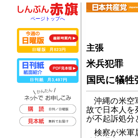
ページトップへ
主張
米兵犯罪
国民に犠牲
沖縄の米空軍
故で日本人を
が不起訴処分
検察が米軍属