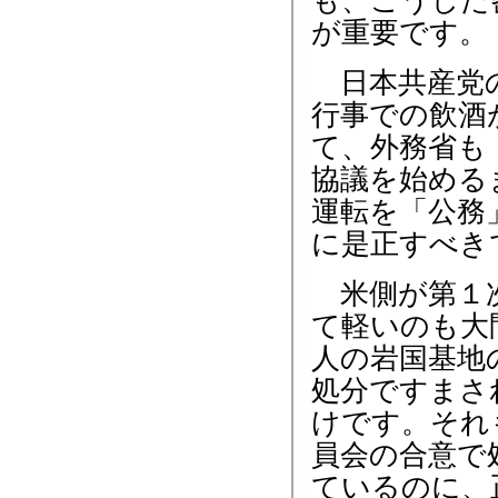
も、こうした
が重要です。
日本共産党の
行事での飲酒
て、外務省も
協議を始める
運転を「公務
に是正すべき
米側が第１次
て軽いのも大
人の岩国基地
処分ですまさ
けです。それ
員会の合意で
ているのに、