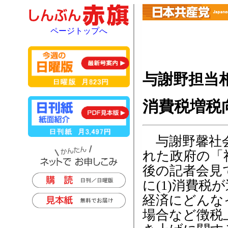
ページトップへ
与謝野担当
消費税増税
与謝野馨社会
れた政府の「
後の記者会見
に(1)消費税
経済にどんな
場合など徴税