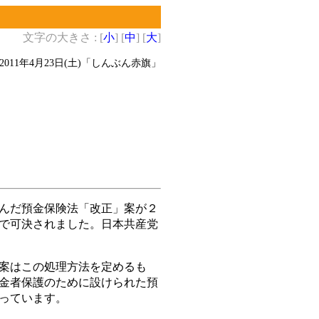
文字の大きさ : [
小
] [
中
] [
大
]
2011年4月23日(土)
「しんぶん赤旗」
んだ預金保険法「改正」案が２
で可決されました。日本共産党
案はこの処理方法を定めるも
金者保護のために設けられた預
っています。