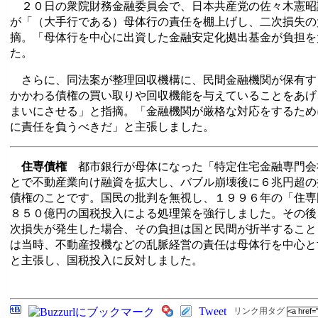
２０日の衆院財務金融委員会で、日本共産党の佐々木憲昭
が「（大手行である）母体行の責任を棚上げし、二次損失の
摘。「母体行を中心に出資した金融安定化拠出基金が負担を
た。
さらに、同法案が整理回収機構に、民間金融機関が保有す
かかわる債権の買い取りや回収機能を与えていることをあげ
まいにさせる」と指摘。「金融機関が厳格な対応をするため
に責任を負うべきだ」と主張しました。
住専債権
都市銀行が母体になった「特定住宅金融専門会
とで不動産業向け融資を拡大し、バブル崩壊後に６兆円超の
債権のことです。国民の批判を無視し、１９９６年の「住専
８５０億円の国税投入による処理策を強行しました。その後
次損失が発生した場合、その負担は国と民間が折半すること
は当時、不動産投機などの乱脈経営の責任は母体行を中心と
と主張し、国税投入に反対しました。
Tweet
リンク用タグ