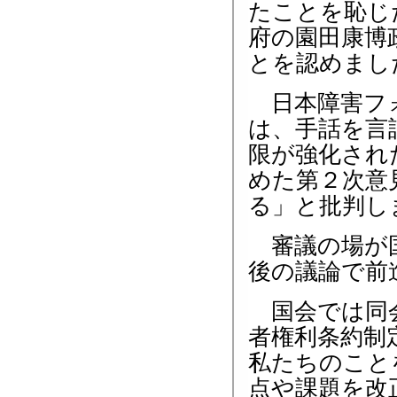
たことを恥じ
府の園田康博
とを認めまし
日本障害フォ
は、手話を言
限が強化され
めた第２次意
る」と批判し
審議の場が国
後の議論で前
国会では同会
者権利条約制
私たちのこと
点や課題を改