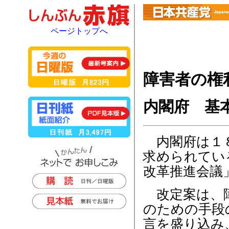
ページトップへ
障害者の権
内閣府 基
内閣府は１８
求められてい
改革推進会議
改定案は、障
のための手段
言を盛り込み