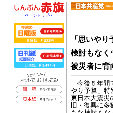
ページトップへ
「思いやり
検討もなく
被災者に背
今後５年間で
やり予算」特
東日本大震災
旧・復興に多
もな検討もな