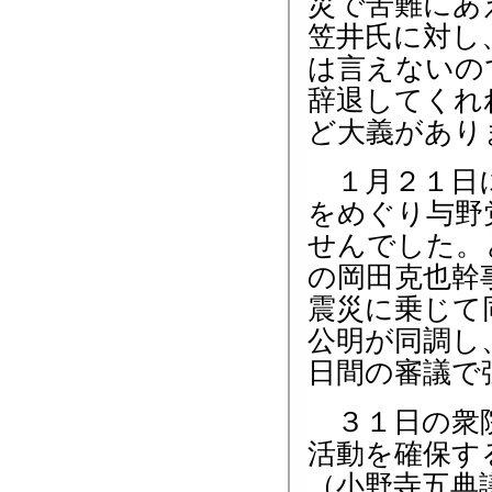
災で苦難にあ
笠井氏に対し
は言えないの
辞退してくれ
ど大義があり
１月２１日に
をめぐり与野
せんでした。
の岡田克也幹
震災に乗じて
公明が同調し
日間の審議で
３１日の衆院
活動を確保す
（小野寺五典