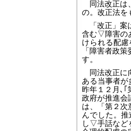
同法改正は、
の。改正法を
「改正」案は
含む▽障害の
けられる配慮
「障害者政策
す。
同法改正に向
ある当事者が
昨年１２月､｢
政府が推進会
は、「第２次
んでした。推
し▽手話など