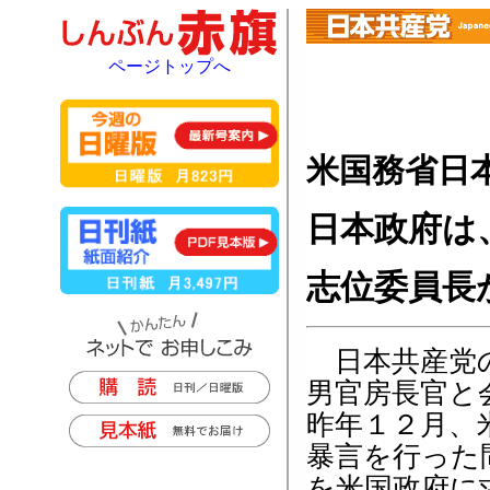
ページトップへ
米国務省日
日本政府は
志位委員長
日本共産党の
男官房長官と
昨年１２月、
暴言を行った
を米国政府に