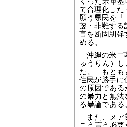
くった米軍基
て合理化した
願う県民を「
蔑・非難する
言を断固糾弾
める。
沖縄の米軍基
ゅうりん）し
た。「もとも
住民が勝手に
の原因である
の暴力と無法
る暴論である
また、メア部
こう言う必要