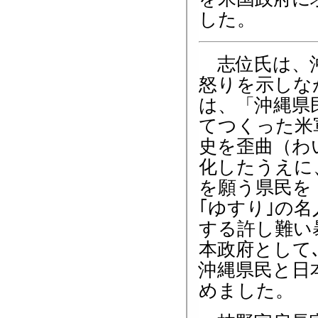
した。
志位氏は、
怒りを示しな
は、「沖縄県
てつくった米
史を歪曲（わ
化したうえに
を願う県民を
｢ゆすり｣の
する許し難い
本政府として
沖縄県民と日
めました。