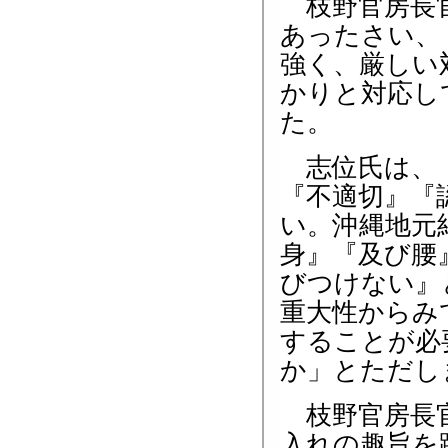
枝野官房長官
あったさい、
強く、厳しい
かりと対応し
た。
志位氏は、「
『不適切』『
い。沖縄地元
身』『及び腰
びつけない』
重大性からみ
することが必
か」とただし
枝野官房長官
入れの趣旨を