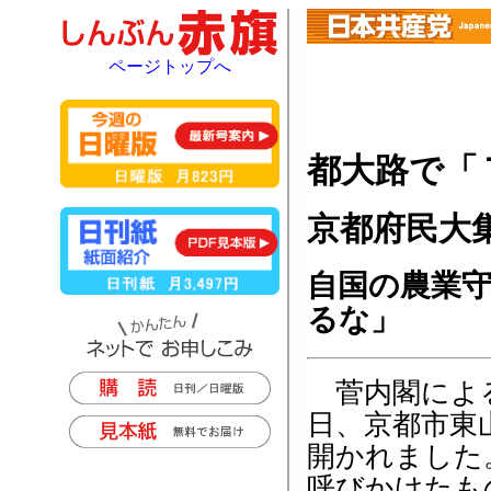
ページトップへ
都大路で「
京都府民大
自国の農業
るな」
菅内閣による
日、京都市東
開かれました
呼びかけたも