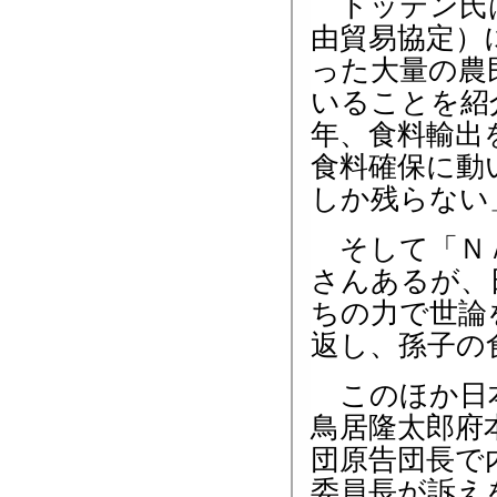
トッテン氏は
由貿易協定）
った大量の農
いることを紹
年、食料輸出
食料確保に動
しか残らない
そして「ＮＡ
さんあるが、
ちの力で世論
返し、孫子の
このほか日本
鳥居隆太郎府
団原告団長で
委員長が訴え