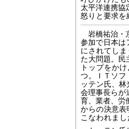
太平洋連携協
怒りと要求を
岩橋祐治・京
参加で日本は
にされてしま
た大問題。民
トップをかけ
つ。ＩＴソフ
ッテン氏、林
会理事長らが
育、業者、労
からの決意表
こなわれまし