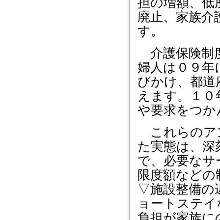
担の増額、低
廃止、家族介
す。
介護保険制度
婦人は０９年
びかけ、都道
えます。１０
や要求をつか
これらのアン
た実態は、深
で、必要なサ
限度額などの
▽施設整備の
ョートステイ
負担が家族に