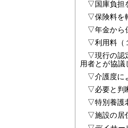
▽国庫負担を
▽保険料を軽
▽年金から保
▽利用料（１
▽現行の認定
用者とが協議
▽介護度によ
▽必要と判断
▽特別養護老
▽施設の居住