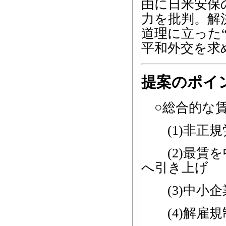
由に日米安保
力を批判。解
道理に立った
平和外交を求
提案のポイ
○総合的な賃
(1)非正規
(2)最賃を
へ引き上げ
(3)中小企
(4)解雇規