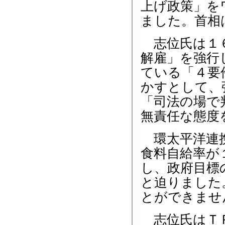
上げ政策」を
ました。首相
志位氏は１６
解雇」を強行
ている「４要
かすとして、
「司法の場で
無責任な態度
環太平洋連携
食料自給率が
し、政府目標
と迫りました
とができませ
志位氏はＴＰ