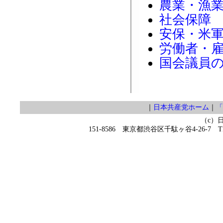
農業・漁
社会保障
安保・米
労働者・
国会議員
｜
日本共産党ホーム
｜
「
（c）
151-8586 東京都渋谷区千駄ヶ谷4-26-7 TEL 0