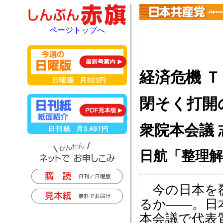
ページトップへ
経済危機 Ｔ
閉そく打開
衆院本会議
日航「整理
今の日本を覆
るか――。日
本会議で代表