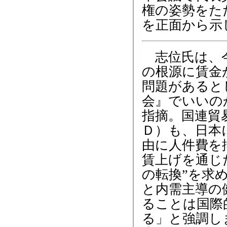
権の姿勢をた
を正面から示
志位氏は、今
の根源に賃金
問題があると
会』でいいの
指摘。国連貿
Ｄ）も、日本
由に人件費を
賃上げを通じ
の転換”を求
と内需主導の
ることは国際
る」と強調し