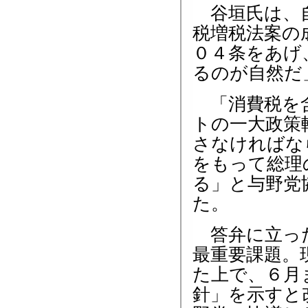
谷垣氏は、自
税増税法案の
０４条をあげ
るのが自然だ
「消費税を含
トの一大政策
さなければな
をもって総理
る」と与野党
た。
答弁に立った
最重要課題。
た上で、６月
針」を示すと