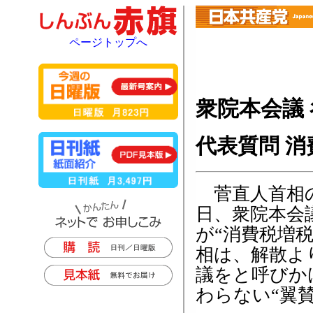
ページトップへ
衆院本会議
代表質問 消
菅直人首相の
日、衆院本会
が“消費税増
相は、解散よ
議をと呼びか
わらない“翼