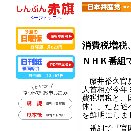
ページトップへ
消費税増税
ＮＨＫ番組
藤井裕久官房
人首相が今年
費税増税と、
体）」だと述
を鮮明にしま
番組で「官邸