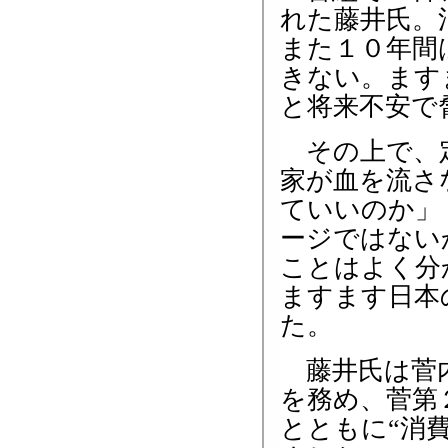
れた藤井氏。
また１０年間
きない。ます
と将来不安で
その上で、定
家が血を流さ
ていいのか」
ージではない
ことはよく分
ますます日本
た。
藤井氏は菅内
を務め、菅第
とともに“消