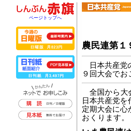
ページトップへ
農民連第１
日本共産党の
９回大会でお
全国から大
日本共産党を
定期大会に心
おくります。