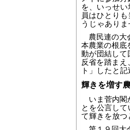
を、いっせい
員はひとりも
うじゃありま
農民連の大会
本農業の根底
動が団結して
反省を踏まえ
ト」したと記
輝きを増す
いま菅内閣が
とを公言して
て輝きを放つ
第１９回大会