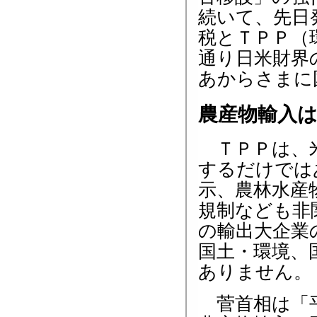
続いて、先日
税とＴＰＰ（
通り日米財界
あからさまに
農産物輸入
ＴＰＰは、米
するだけでは
示、農林水産
規制なども非
の輸出大企業
国土・環境、
ありません。
菅首相は「平