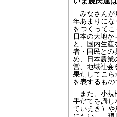
いま農民連
みなさんが
年あまりにな
をつくってこ
日本の大地か
と、国内生産
者・国民との
め、日本農業
営、地域社会
果たしてこら
を表するもの
また、小規模
手だてを講じ
ていえき）や
にたいし、現