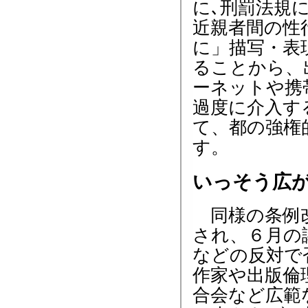
に､刑罰法規
近親者間の性
に」描写・表
ることから、
ーネットや携
過度に介入す
て、都の強権
す。
いっそう広
同様の条例改
され、６月の
などの反対で
作家や出版倫
合会など広範