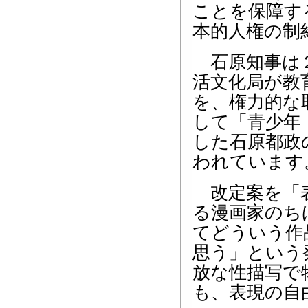
ことを保障す
本的人権の制
石原知事は２
活文化局が教
を、権力的な
して「青少年
した石原都政
われています
改定案を「表
る漫画家のち
てどういう作
思う」という
放な性描写で
も、表現の自