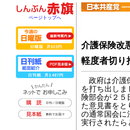
ページトップへ
介護保険改
軽度者切り
政府は介護保
を打ち出しま
険部会が２５
た意見書をと
の通常国会に
実行されたら