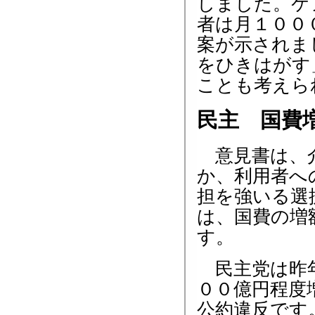
しました。ケ
者は月１００
案が示されま
をひきはがす
ことも考えら
民主 国費
意見書は、介
か、利用者へ
担を強いる選
は、国費の増
す。
民主党は昨年
００億円程度
公約違反です