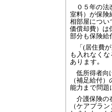
０５年の法改
室料）が保険
相部屋につい
価償却費）は
部分も保険給
「(居住費が
も入れなくな
あります｡
低所得者向け
（補足給付）
能力まで問題
介護保険の在
（ケアプラン