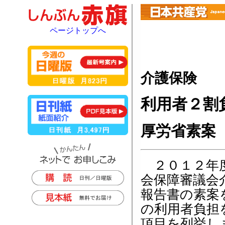
ページトップへ
介護保険
利用者２割
厚労省素案
２０１２年度
会保障審議会
報告書の素案
の利用者負担
項目を列挙し