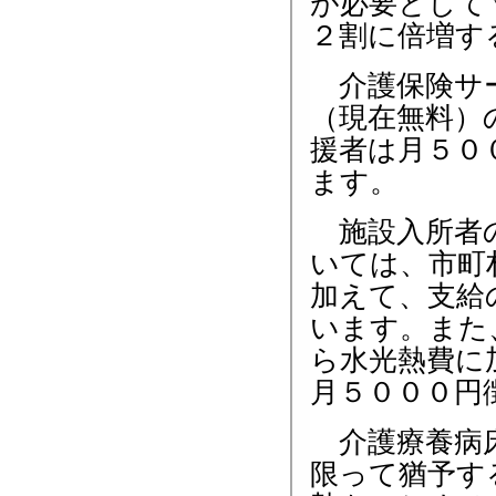
が必要として
２割に倍増す
介護保険サー
（現在無料）
援者は月５０
ます。
施設入所者の
いては、市町
加えて、支給
います。また
ら水光熱費に
月５０００円
介護療養病床
限って猶予す