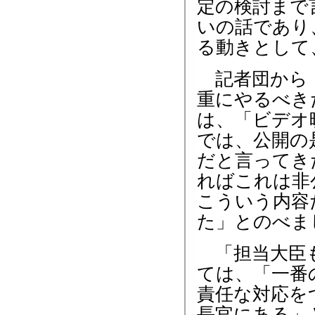
定の検討まで
いの話であり
る動きとして
記者団から「
重にやるべき
は、「ビデオ
では、公開の
だと言ってき
ればこれは非
こういう内容
た」とのべま
「担当大臣も
ては、「一番
責任な対応を
長官にある」