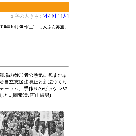
文字の大きさ : [
小
] [
中
] [
大
]
2010年10月30日(土)
「しんぶん赤旗」
満場の参加者の熱気に包まれま
者自立支援法廃止と新法づくり
ォーラム。手作りのゼッケンや
た｡(岡素晴､西山綱男)