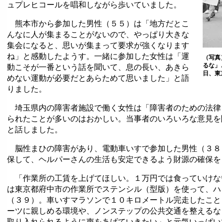
ュプレヒコールを唱和しながら歩いていました。
熊本市から参加した男性（５５）は「地方だとこ
んなに人が集まることがないので、やっぱり大きな
集会になると、思いが集まって要求が強くなります
ね」と感動したようす。一緒に参加した女性は「運
（写真
るな」
動こそが一番という話を聞いて、息の長い、あきら
日、東
めない運動が必要だとあらためて思いました」と語
りました。
埼玉県内の障害者施設で働く女性は「障害者のための法律
られたことが多いのはおかしい。当事者のいろいろな意見を
と話しました。
脳性まひの障害があり、電動車いすで参加した男性（３８
保して、ヘルパーさんの生活も安定できるよう財源の確保を
「作業所の工賃を上げてほしい。１万円では食っていけな
は東京都府中市の作業所でステンシル（型版）を使って、ハ
（３９）。車いすマラソンで１０キロメートル完走したこと
ーツに親しめる環境や、ノンステップの公共交通を整えるな
取り入れられるように声をあげていきたい」と元気いっぱい