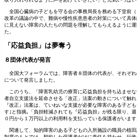
全国心臓病の子どもを守る会の事務局長を務める下堂前（
改革の議論の中で、難病や慢性疾患患者の対策について具体
に見えない障害の人たちの問題を理解してもらえるように運
た。
「応益負担」は夢奪う
８団体代表が発言
全国大フォーラムでは、障害者８団体の代表が、それぞれ
について発言しました。
このうち、「障害乳幼児の療育に応益負担を持ち込ませな
者自立支援法を延命させる「改正」法案の動きについて触れ
『改正』法案は、ていねいな支援が必要な障害のある子ども
す｣と指摘｡「負担軽減されても『応益負担』が残る限り、
０円から１万円以上の利用料を支払っている保護者がいます
関連して、知的障害のある子どもの入所施設の職員の植田
制度のもとでは、契約した保護者だけに責任を持たせ、行政