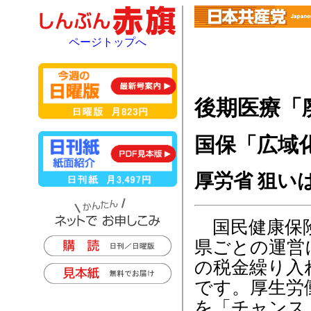
ページトップへ
後期医療「
国保「広域
厚労省 狙い
国民健康保険
県ごとの運営
の税金繰り入
です。厚生労
を「チャンス