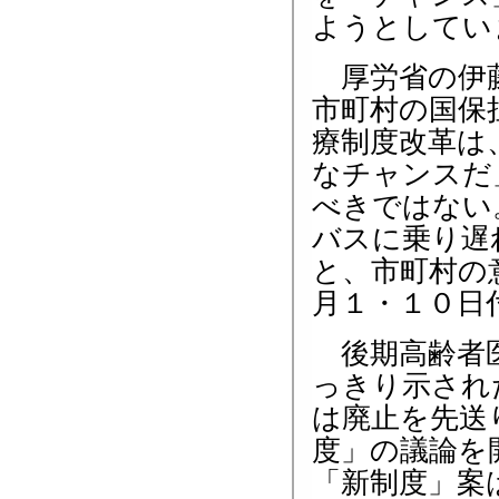
ようとしてい
厚労省の伊藤
市町村の国保
療制度改革は
なチャンスだ
べきではない
バスに乗り遅
と、市町村の
月１・１０日
後期高齢者医
っきり示され
は廃止を先送
度」の議論を
「新制度」案