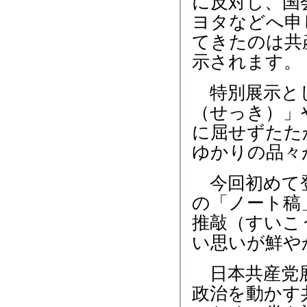
に反対し、国
ヨタなどへ申
てきたのは共
示されます。
特別展示と
（せっき）」
に屈せずたた
ゆかりの品々
今回初めて登
の「ノート稿
推敲（すいこ
い思いが鮮や
日本共産党展
政治を動かす