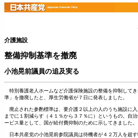
介護施設
整備抑制基準を撤廃
小池晃前議員の追及実る
特別養護老人ホームなど介護保険施設の整備を抑制してき
準」を撤廃したと、厚生労働省が７日に発表しました。
廃止された参酌標準は、要介護２以上の人のうち施設に入
までに１割減らす（４１％から３７％に）というもの。自治
ービス量として、国が給付費抑制のために示してきました。
日本共産党の小池晃前参院議員は待機者が４２万人を超す