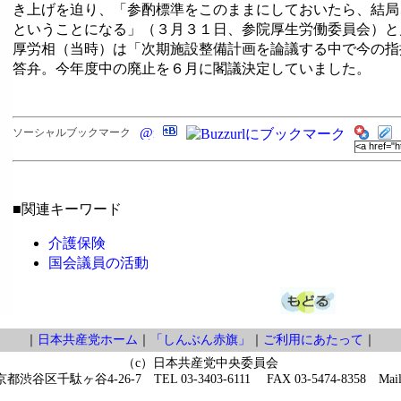
き上げを迫り、「参酌標準をこのままにしておいたら、結局
ということになる」（３月３１日、参院厚生労働委員会）と
厚労相（当時）は「次期施設整備計画を論議する中で今の指
答弁。今年度中の廃止を６月に閣議決定していました。
ソーシャルブックマーク
■関連キーワード
介護保険
国会議員の活動
｜
日本共産党ホーム
｜
「しんぶん赤旗」
｜
ご利用にあたって
｜
（c）日本共産党中央委員会
京都渋谷区千駄ヶ谷4-26-7 TEL 03-3403-6111 FAX 03-5474-8358 Mai