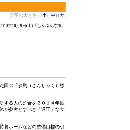
文字の大きさ : [
小
] [
中
] [
大
]
2010年10月9日(土)
「しんぶん赤旗」
た国の「参酌（さんしゃく）標
所する人の割合を２０１４年度
体が参考とすべき「適正」なサ
特養ホームなどの整備目標の引