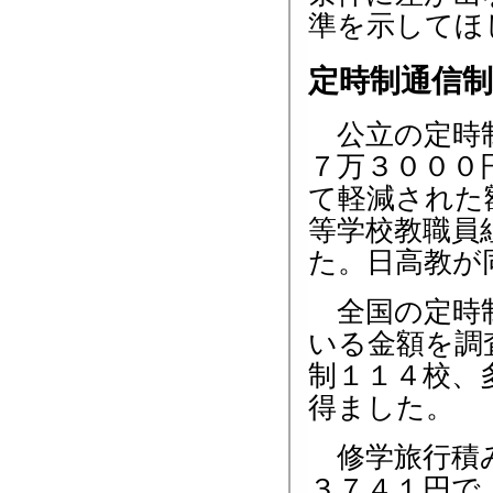
準を示してほ
定時制通信
公立の定時制
７万３０００
て軽減された
等学校教職員
た。日高教が
全国の定時制
いる金額を調
制１１４校、
得ました。
修学旅行積み
３７４１円で