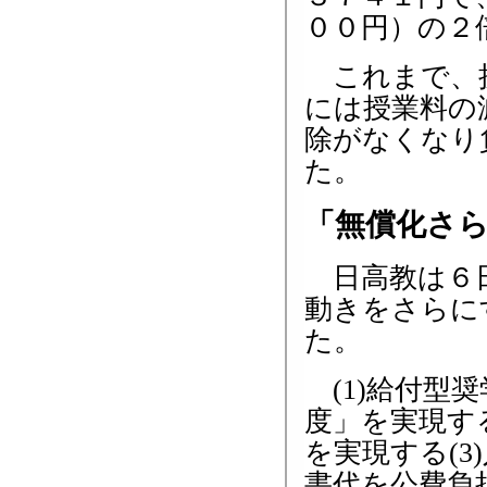
００円）の２
これまで、授
には授業料の
除がなくなり
た。
「無償化さ
日高教は６日
動きをさらに
た。
(1)給付型
度」を実現す
を実現する(3
書代を公費負