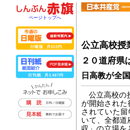
ページトップへ
公立高校授
２０道府県
日高教が全
公立高校の
が開始された
されていた留
いて、全都道
収」の立場を