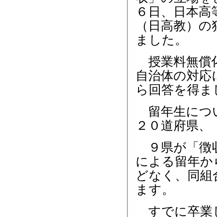
６日、日本高
（日高教）の
ました。
授業料無償
自治体の対応
ら回答を得ま
留年生につい
２０道府県、
９県が「徴収
による留年か
どなく、同組
ます。
すでに卒業し