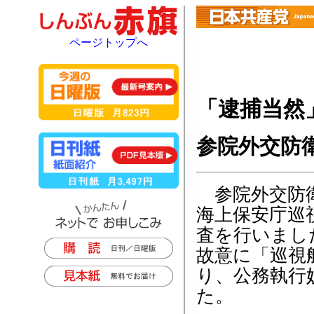
ページトップへ
「逮捕当然
参院外交防
参院外交防衛
海上保安庁巡
査を行いまし
故意に「巡視
り、公務執行
た。