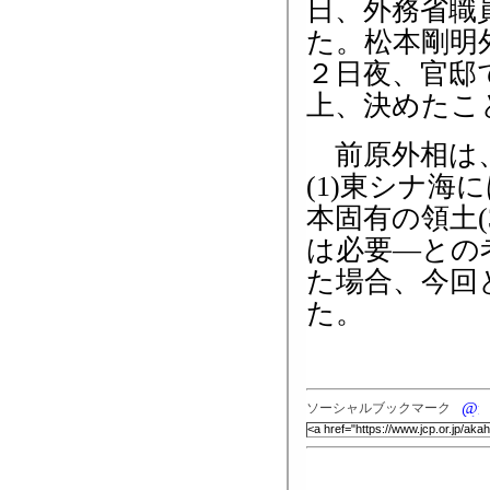
日、外務省職
た。松本剛明
２日夜、官邸
上、決めたこ
前原外相は、
(1)東シナ海
本固有の領土
は必要―との
た場合、今回
た。
ソーシャルブックマーク