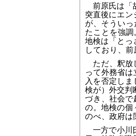
前原氏は「故
突直後にエン
が、そういっ
たことを強調
地検は「とっ
しており、前
ただ、釈放し
って外務省は
入を否定しま
検が）外交判
づき、社会で
の。地検の個
のべ、政府は
一方で小川氏