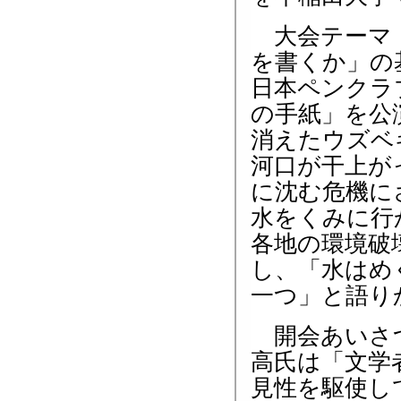
大会テーマ「
を書くか」の
日本ペンクラ
の手紙」を公
消えたウズベ
河口が干上が
に沈む危機に
水をくみに行
各地の環境破
し、「水はめ
一つ」と語り
開会あいさつ
高氏は「文学
見性を駆使し