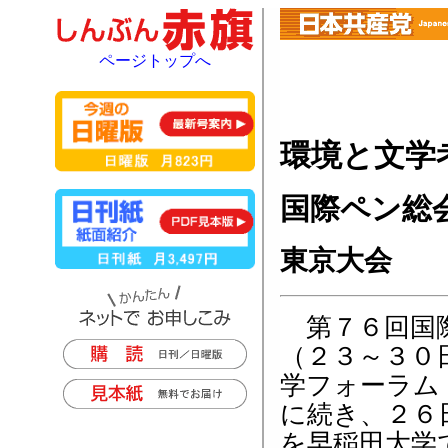
ページトップへ
環境と文学
国際ペン総
東京大会
第７６回国際
（２３～３０
学フォーラム
に続き、２６
を早稲田大学