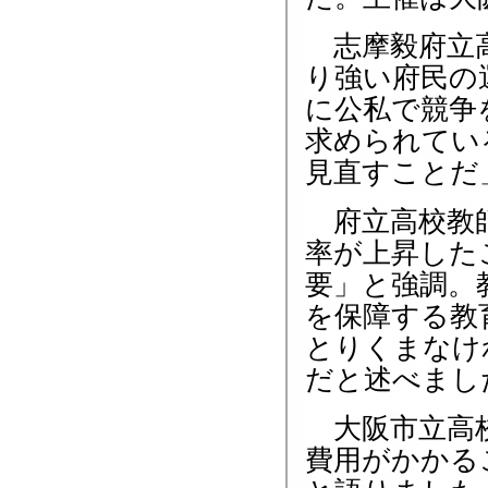
志摩毅府立高
り強い府民の
に公私で競争
求められてい
見直すことだ
府立高校教師
率が上昇した
要」と強調。
を保障する教
とりくまなけ
だと述べまし
大阪市立高校
費用がかかる