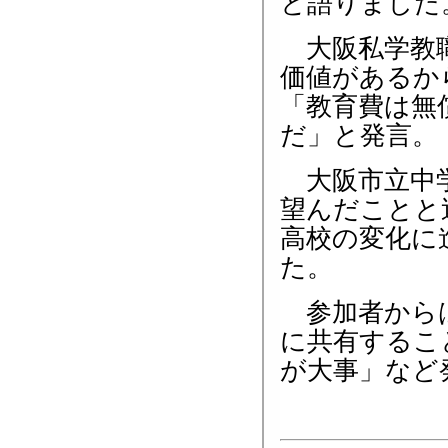
と語りました
大阪私学教職
価値があるか
「教育費は無
だ」と発言。
大阪市立中学
望んだことと
高校の変化に
た。
参加者からは
に共有するこ
が大事」など