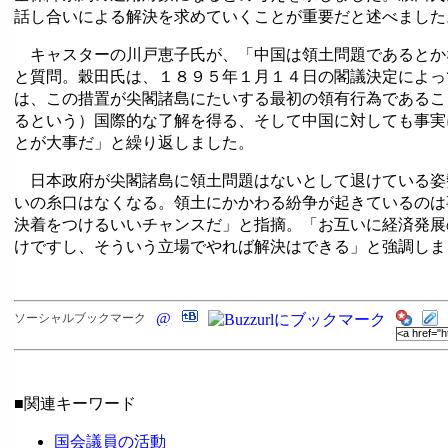
話し合いによる解決を求めていくことが重要だと述べました
キャスターの川戸恵子氏が、「中国は領土問題であるとか
と質問。穀田氏は、１８９５年１月１４日の閣議決定によっ
は、この措置が尖閣諸島にたいする最初の領有行為であるこ
るという）国際的な了解を得る、そして中国に対しても事実
とが大事だ」と繰り返しました。
日本政府が尖閣諸島に領土問題はないとして退けている姿
いの糸口はなくなる。領土にかかわる紛争が起きているのは
決着をつけるいいチャンスだ」と指摘。「お互いに経済発展
けですし、そういう立場でやれば解決はできる」と強調しま
ソーシャルブックマーク
■関連キーワード
国会議員の活動