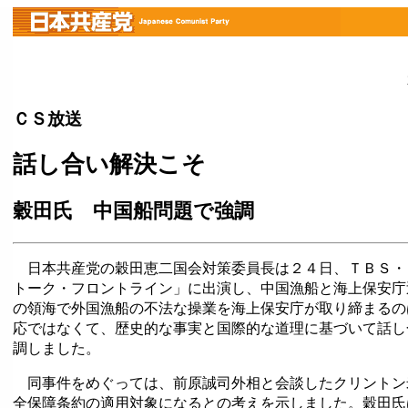
ＣＳ放送
話し合い解決こそ
穀田氏 中国船問題で強調
日本共産党の穀田恵二国会対策委員長は２４日、ＴＢＳ・
トーク・フロントライン」に出演し、中国漁船と海上保安庁
の領海で外国漁船の不法な操業を海上保安庁が取り締まるの
応ではなくて、歴史的な事実と国際的な道理に基づいて話し
調しました。
同事件をめぐっては、前原誠司外相と会談したクリントン
全保障条約の適用対象になるとの考えを示しました。穀田氏