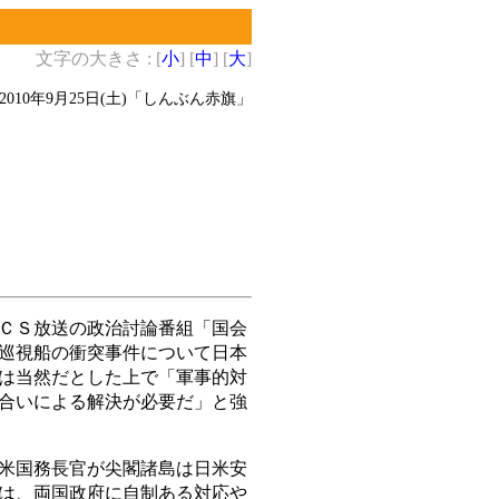
文字の大きさ : [
小
] [
中
] [
大
]
2010年9月25日(土)
「しんぶん赤旗」
ＣＳ放送の政治討論番組「国会
巡視船の衝突事件について日本
は当然だとした上で「軍事的対
合いによる解決が必要だ」と強
米国務長官が尖閣諸島は日米安
は、両国政府に自制ある対応や