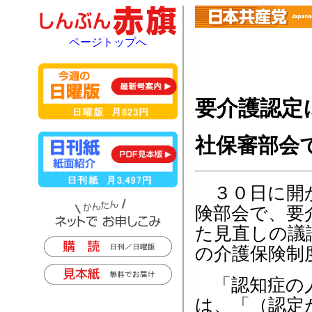
ページトップへ
要介護認定
社保審部会
３０日に開か
険部会で、要
た見直しの議
の介護保険制
「認知症の人
は、「（認定