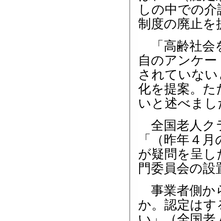
しの中での介
制度の廃止を
「高齢社会を
自のアンケー
されていない
化を提案。た
いと述べまし
全国老人クラ
「（昨年４月
が疑問を呈し
門委員会の設
事業者側から
か。認定はす
い」（全国老