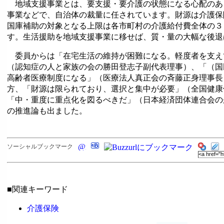
地域支援事業とは、要支援・要介護の状態になる心配のあ
事業などで、自治体の裁量に任されています。財源は介護保
国庫補助の対象となる上限は各市町村の介護給付費全体の３
す。生活援助を地域支援事業に移せば、質・量の大幅な後退
委員からは「在宅生活の維持が困難になる。軽度者を支え
（認知症の人と家族の会の勝田登志子副代表理事）、「（国
高齢者医療制度になる」（医療法人真正会の斉藤正身理事長
方、「財源は限られており、選択と集中が必要」（全国健康
「中・重度に重点化を図るべきだ」（日本経済団体連合会の
の推進論も出ました。
ソーシャルブックマーク
■関連キーワード
介護保険