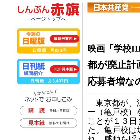
ページトップへ
映画「学校I
都が廃止計
応募者増な
東京都が、江
ー（亀戸校）
ことが１３日
た。亀戸校は
れ、感動を呼