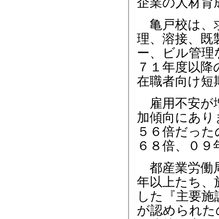
企業の人材育
亀戸校は、求
理、溶接、既
ー、ビル管理
７１年度以降
在職者向け短
雇用不安が増
加傾向にあり
５６倍だった
６８倍、０９
都産業労働局
年以上たち、
した『主要施
が認められた