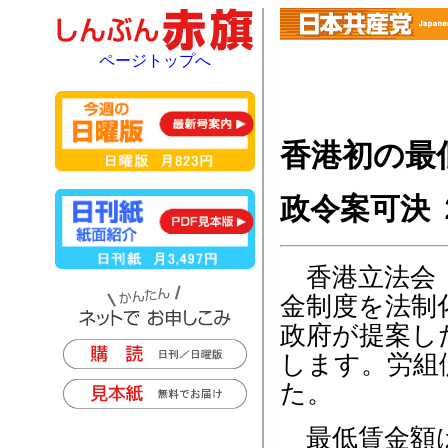
ページトップへ
香港初の最
政令案可決
香港立法会（
金制度を法制
政府が提案し
します。労組
た。
最低賃金額は