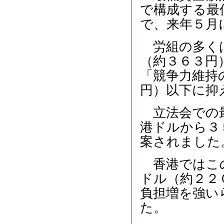
で構成する最
で、来年５月
労組の多くは
（約３６３円
「競争力維持
円）以下に抑
立法会での最
港ドルから３
案されました
香港ではこの
ドル（約２２
負担増を強い
た。