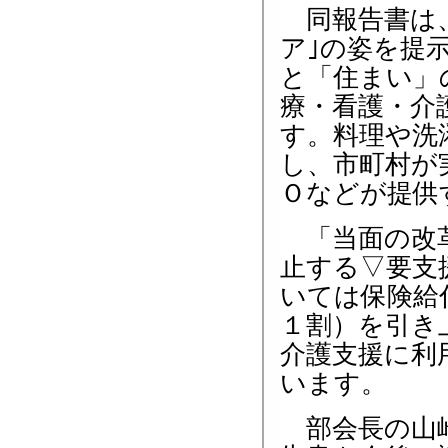
同報告書は、
ア｣の姿を提
と「住まい」
療・看護・介
す。料理や洗
し、市町村が
Ｏなどが提供
「当面の改革
止する▽要支
いては保険給
１割）を引き
介護支援に利
います。
部会長の山崎