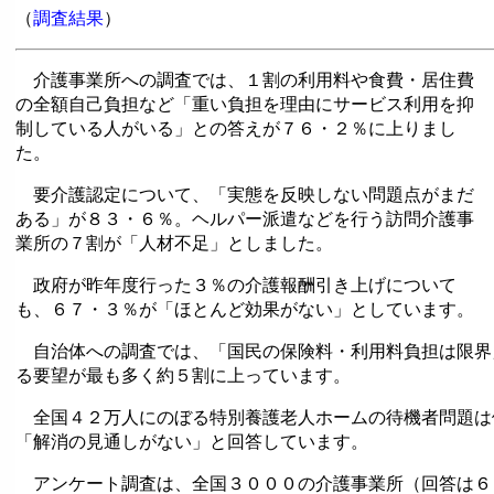
（
調査結果
）
介護事業所への調査では、１割の利用料や食費・居住費
の全額自己負担など「重い負担を理由にサービス利用を抑
制している人がいる」との答えが７６・２％に上りまし
た。
要介護認定について、「実態を反映しない問題点がまだ
ある」が８３・６％。ヘルパー派遣などを行う訪問介護事
業所の７割が「人材不足」としました。
政府が昨年度行った３％の介護報酬引き上げについて
も、６７・３％が「ほとんど効果がない」としています。
自治体への調査では、「国民の保険料・利用料負担は限界
る要望が最も多く約５割に上っています。
全国４２万人にのぼる特別養護老人ホームの待機者問題は
「解消の見通しがない」と回答しています。
アンケート調査は、全国３０００の介護事業所（回答は６