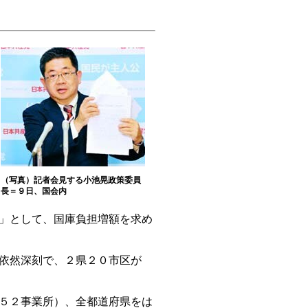
（写真）記者会見する小池晃政策委員
長＝９日、国会内
」として、国庫負担増額を求め
依然深刻で、２県２０市区が
５２事業所）、全都道府県をは