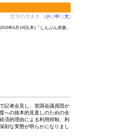
文字の大きさ : [
小
] [
中
] [
大
]
2010年6月10日(木)
「しんぶん赤旗」
で記者会見し、党国会議員団が
度への抜本的見直しのための全
経済的理由による利用抑制、利
深刻な実態が明らかになりまし