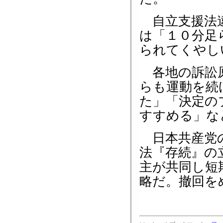
自立支援法違
は「１０分足
られてくやし
各地の訴訟原
らも運動を続
た」「決定の
すすめる」な
日本共産党の
法『存続』の
主が共同し短
略だ。撤回を