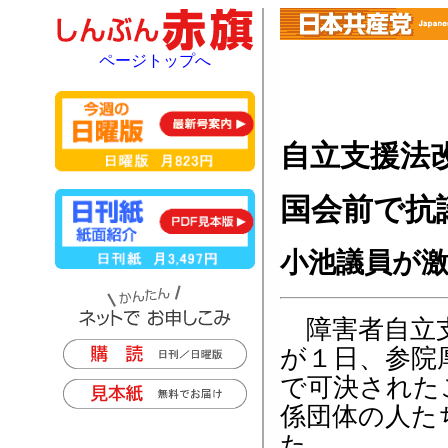
ページトップへ
自立支援法
国会前で抗
小池議員が
障害者自立支
が１日、参院
で可決された
係団体の人た
た。