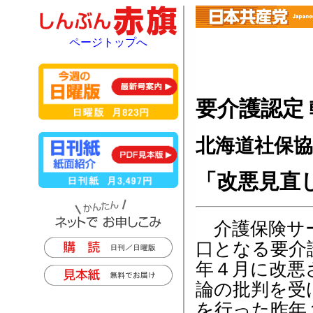
ページトップへ
要介護認定
北海道社保
「改悪見直
介護保険サ
口となる要介
年４月に改悪
論の批判を受
を行った昨年