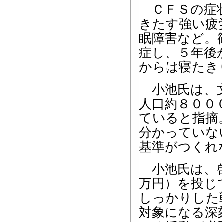
ＣＦＳの症状
きたす強い疲
眠障害など。
症し、５年後
からは寝たき
小池氏は、文
人口約８００
ていると指摘
分かっていな
基準がつくれ
小池氏は、啓
万円）を投じ
しっかりした
対象になる深