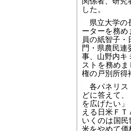
関係者、研究
した。
県立大学の長
ーターを務め
員の紙智子・
門・県農民連
事、山野内キ
ストを務めま
権の戸別所得
各パネリスト
どに答えて、
を広げたい」
える日米ＦＴ
いくのは国民
米をやめて価