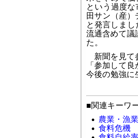
という過度な
田サン（産）
と発言しまし
流通含めて議
た。
新聞を見て参
「参加して良
今後の勉強に
■関連キーワ
農業・漁
食料危機
食料自給