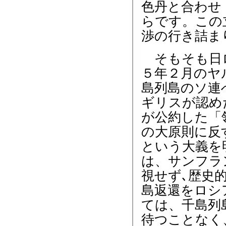
色丹と合わせ
らです。この
渉の行き詰ま
そもそも日ロ
５年２月のヤ
島列島のソ連
ギリスが認め
が公約した「
の大原則に反
という大義を
は、サンフラ
視せず､歴史
島返還をロシ
ては、千島列
待つことなく