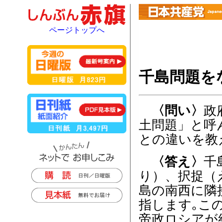
ページトップへ
千島問題を
〈問い〉
政
土問題」と呼
との違いを教
〈答え〉
千
り）、択捉（
島の南西に隣
指します｡こ
帝政ロシアが