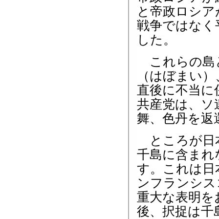
と帝政ロシア
戦争ではなく
した。
これらの島と
（はぼまい）
直後に不当に
共産党は、ソ
舞、色丹を返
ところが日本
千島に含まれ
す。これは日
ンフランシス
重大な表明を
後、択捉は千