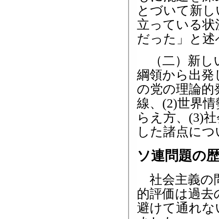
とづいて新し
立っている状
だった」と述
（二）新しい
綱領から出発
の党の理論的
線、(2)世
らえ方、(3
した諸点につ
ソ連問題の
社会主義の問
的評価は過去
避けて通れな