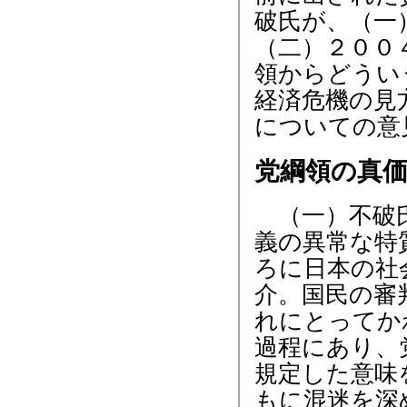
破氏が、（一
（二）２００
領からどうい
経済危機の見
についての意
党綱領の真
（一）不破氏
義の異常な特
ろに日本の社
介。国民の審
れにとってか
過程にあり、
規定した意味
もに混迷を深