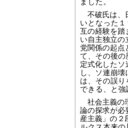
ました。
不破氏は、日
いとなった１
互の経験を踏
い自主独立の
党関係の起点
て、その後の
定式化したソ
し、ソ連崩壊
は、その誤り
できる、と強
社会主義の理
論の探求が必
産主義」の２
ルクス本来の