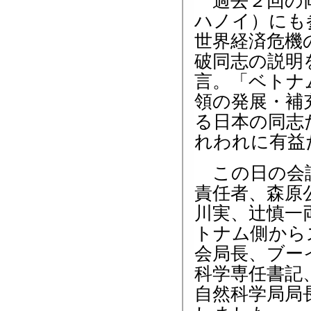
過去２回の両
ハノイ）にも
世界経済危機
破同志の説明
言。「ベトナ
領の発展・補
る日本の同志
れわれに有益
この日の会談
責任者、森原
川実、辻慎一
トナム側から
会局長、ブー
科学専任書記
自然科学局局