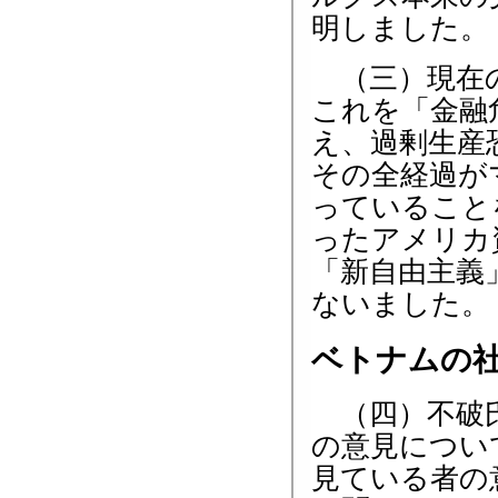
明しました。
（三）現在の
これを「金融
え、過剰生産
その全経過が
っていること
ったアメリカ
「新自由主義
ないました。
ベトナムの
（四）不破氏
の意見につい
見ている者の