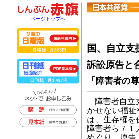
ページトップへ
国、自立支
訴訟原告と
「障害者の
障害者自立支
かせない福祉
は、生存権を
障害者ら７１
めぐり、原告