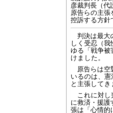
彦裁判長（代
原告らの主張
控訴する方針
判決は最大の
しく受忍（我
ゆる「戦争被
けました。
原告らは空襲
いるのは、憲
と主張してき
これに対し判
に救済・援護
張は「心情的