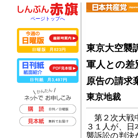
ページトップへ
東京大空襲
軍人との差
原告の請求
東京地裁
第２次大戦中
３１人が、日
襲訴訟の判決