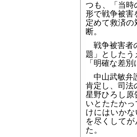
つも、「当時
形で戦争被害
定めて救済の
断。
戦争被害者の
題」としたう
「明確な差別
中山武敏弁護
肯定し、司法
星野ひろし原
いとたたかっ
けにはいかな
を尽くしてが
た。