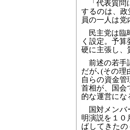
「代表質問に
するのは、政
員の一人は党
民主党は臨時
く設定。予算
硬に主張し、
前述の若手議
だが､(その
自らの資金管
首相が、国会
的な運営にな
国対メンバー
明演説を１０
ばしてきたの