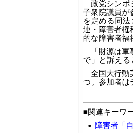
政党シンポジ
子衆院議員が
を定める同法
連・障害者権
的な障害者福
「財源は軍事
で」と訴える
全国大行動実
つ。参加者は
■関連キーワ
障害者「