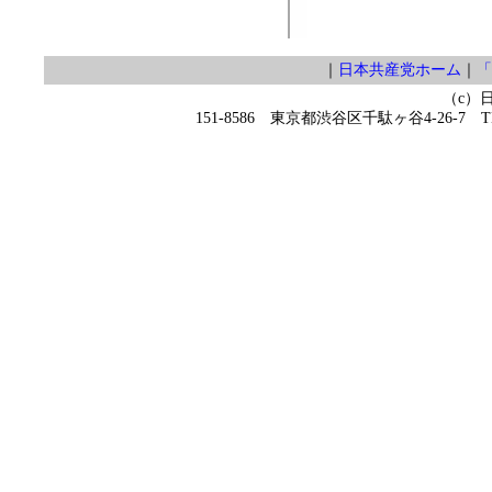
｜
日本共産党ホーム
｜
「
（c）
151-8586 東京都渋谷区千駄ヶ谷4-26-7 TEL 0