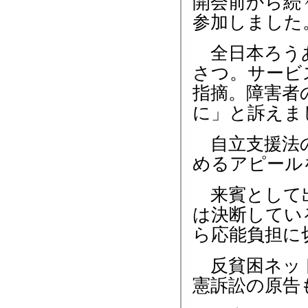
開会前から続
参加しました
全日本ろうあ
さつ。サービ
指摘。障害者
に」と訴えま
自立支援法の
めるアピール
来賓として出
は決断してい
ら応能負担に
反貧困ネット
憲訴訟の原告