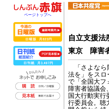
ページトップへ
自立支援法
東京 障害
「さよなら障
法を」をスロ
で「全国大フ
障害者協議会
国大行動実行
行委員会。聴