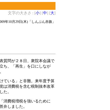
文字の大きさ : [
小
] [
中
] [
大
]
2009年10月29日(木)
「しんぶん赤旗」
表質問が２８日、衆院本会議で
立ち、「再生」を口にしなが
。
けている」と非難。来年度予算
党は消費税を含む税制抜本改革
した。
「消費税増税を強いるために
答弁しました。