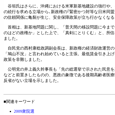
谷垣氏はさらに、沖縄における米軍新基地建設の強行や、
の続行を求める立場から､新政権の｢緊密かつ対等な日米同盟
の信頼関係に亀裂が生じ、安全保障政策が立ち行かなくなる
首相は、新基地問題に関し、「普天間の移設問題に今まで
のはどの政権か」とした上で、「真剣にとりくむ」と、所信
ました。
自民党の西村康稔政調副会長は、新政権の経済財政運営の
「鳩山不況」と言われ始めていると主張。最低賃金引き上げ
政策を非難しました。
公明党の井上義久幹事長も「先の総選挙で示された民意を
などと前置きしたものの、悪政の象徴である後期高齢者医療
反省がない立場を示しました。
■関連キーワード
2009衆院選