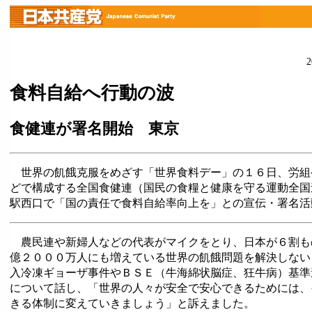
食料自給へ行動の波
食健連が署名開始 東京
世界の飢餓克服をめざす「世界食料デー」の１６日、労組
どで構成する全国食健連（国民の食糧と健康を守る運動全国
駅西口で「国の責任で食料自給率向上を」との宣伝・署名活
農民連や新婦人などの代表がマイクをとり、日本が６割も
億２０００万人にも増えている世界の飢餓問題を解決しない
入冷凍ギョーザ事件やＢＳＥ（牛海綿状脳症、狂牛病）基準
について話し、「世界の人々が安全で安心できるためには、
きる体制に変えていきましょう」と訴えました。