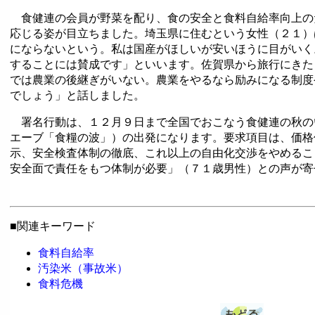
食健連の会員が野菜を配り、食の安全と食料自給率向上の
応じる姿が目立ちました。埼玉県に住むという女性（２１）
にならないという。私は国産がほしいが安いほうに目がいく
することには賛成です」といいます。佐賀県から旅行にきた
では農業の後継ぎがいない。農業をやるなら励みになる制度
でしょう」と話しました。
署名行動は、１２月９日まで全国でおこなう食健連の秋の
エーブ「食糧の波」）の出発になります。要求項目は、価格
示、安全検査体制の徹底、これ以上の自由化交渉をやめるこ
安全面で責任をもつ体制が必要」（７１歳男性）との声が寄
■関連キーワード
食料自給率
汚染米（事故米）
食料危機