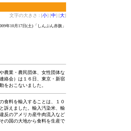
文字の大きさ : [
小
] [
中
] [
大
]
2009年10月17日(土)
「しんぶん赤旗」
や農業・農民団体、女性団体な
連絡会）は１６日、東京・新宿
動をおこないました。
の食料を輸入することは、１０
と訴えました。輸入汚染米、輸
違反のアメリカ産牛肉流入など
その国の大地から食料を生産で