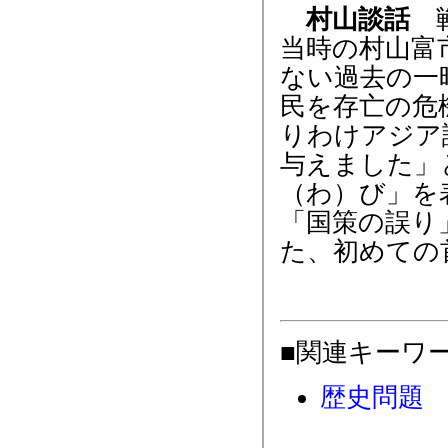
村山談話
戦
当時の村山富
ない過去の一
民を存亡の危
りわけアジア
与えました」
（わ）び」を
「国策の誤り
た、初めての
■関連キーワ
歴史問題