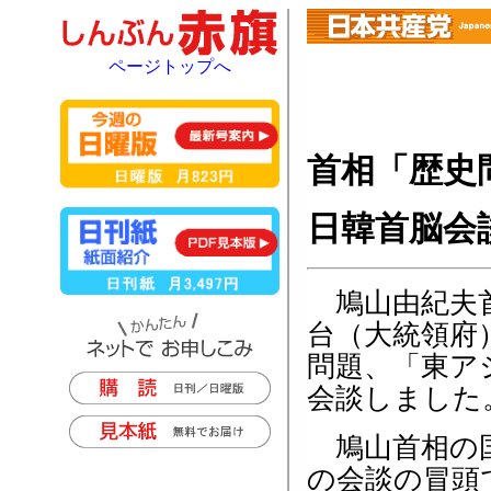
ページトップへ
首相「歴史
日韓首脳会
鳩山由紀夫首
台（大統領府
問題、「東ア
会談しました
鳩山首相の国
の会談の冒頭