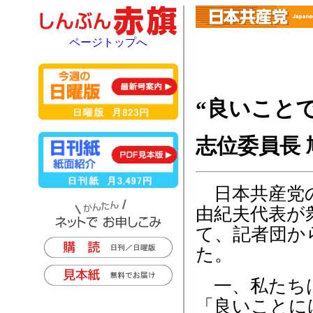
ページトップへ
“良いこと
志位委員長
日本共産党の
由紀夫代表が
て、記者団か
た。
一、私たちは
「良いことに