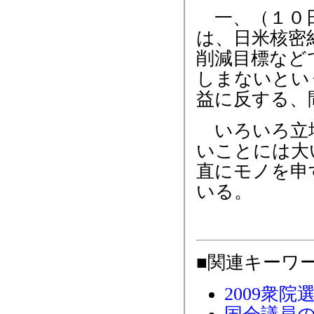
一、（１０日
は、日米核密
削減目標など
しまないとい
益に反する、
いろいろ立場
いことには大
直にモノを申
いる。
■関連キーワ
2009衆院