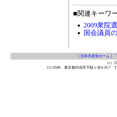
■関連キーワ
2009衆院
国会議員
｜
日本共産党ホーム
｜
「
（c）
151-8586 東京都渋谷区千駄ヶ谷4-26-7 TEL 0