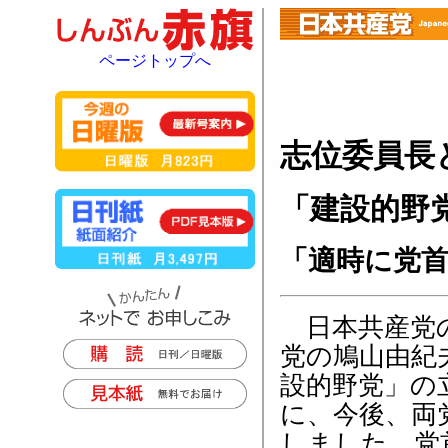
ページトップへ
志位委員長
「建設的野
「適時に党
日本共産党の
党の鳩山由紀
設的野党」の
に、今後、両
しました。党