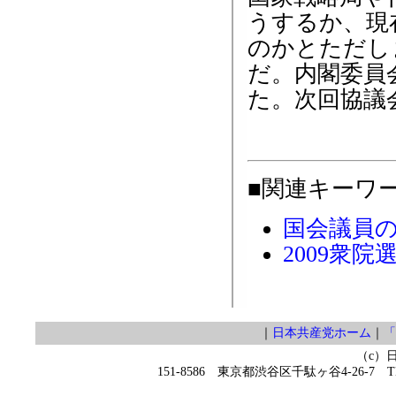
うするか、現
のかとただし
だ。内閣委員
た。次回協議
■関連キーワ
国会議員
2009衆院
｜
日本共産党ホーム
｜
「
（c）
151-8586 東京都渋谷区千駄ヶ谷4-26-7 TEL 0